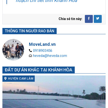
hoạch chi tiết tỉnh Khánh Hòa
Chia sẻ tin này:
THÔNG TIN NGƯỜI RAO BÁN
MoveLand.vn
0918903456
heveda@heveda.com
ĐẤT DỰ ÁN KHÁC TẠI KHÁNH HÒA
HUYỆN CAM LÂM