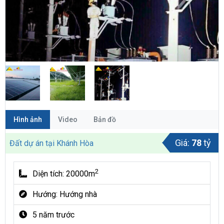
Hình ảnh
Video
Bản đồ
Giá:
78
tỷ
Đất dự án tại Khánh Hòa
2
Diện tích: 20000m
Hướng: Hướng nhà
5 năm trước