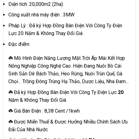
Diện tích: 20,000m2 (2ha)
Công xuất nhà máy điện : 3MW
Pháp Lý : Đã ký Hợp Đồng Bán Điện Với Công Ty Điện
Lực 20 Năm & Không Thay Đổi Giá
Đặc điểm:
☘️ Mô Hình Điện Năng Lượng Mặt Trời Áp Mái Kết Hợp
Nông Nghiệp Công Nghệ Cao. Hiện Đang Nuôi Bò Cái
Sinh Sản Dê Bách Thảo, Heo Rừng, Nuôi Trùn Quế, Gà
Chọi… Trồng Đông Trùng Hạ Thảo, Dược Liệu, Nha Đam…
☘️ Đã ký Hợp Đồng Bán Điện Với Công Ty Điện Lực
20
Năm & Không Thay Đổi Giá
☘️ Giá Bán Điện : 8,38 Cent /1kwh
☘️ Được Miễn Thuế & Được Hưởng Nhiều Chính Sách Ưu
Đãi Của Nhà Nước