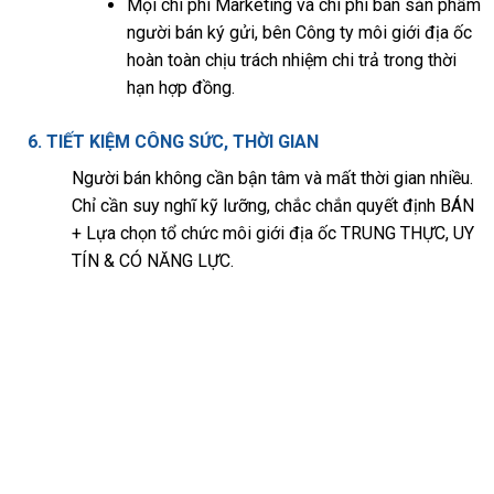
Mọi chi phí Marketing và chi phí bán sản phẩm
người bán ký gửi, bên Công ty môi giới địa ốc
hoàn toàn chịu trách nhiệm chi trả trong thời
hạn hợp đồng.
6. TIẾT KIỆM CÔNG SỨC, THỜI GIAN
Người bán không cần bận tâm và mất thời gian nhiều.
Chỉ cần suy nghĩ kỹ lưỡng, chắc chắn quyết định BÁN
+ Lựa chọn tổ chức môi giới địa ốc TRUNG THỰC, UY
TÍN & CÓ NĂNG LỰC.
Move Land là tổ chức môi giới địa
ốc chuyên nghiệp, luôn tôn trọng