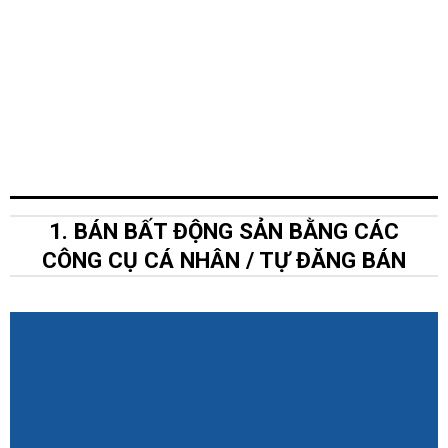
động sản với giá tốt nhất.
Cùng Move Land phân tích hiệu
quả của hoạt động BÁN bất động
sản nhà đất thông qua hai phương
thức chủ yếu hiện nay .
1. BÁN BẤT ĐỘNG SẢN BẰNG CÁC
CÔNG CỤ CÁ NHÂN / TỰ ĐĂNG BÁN