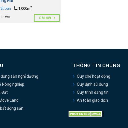
ồng Nai
2
ất bán
1.000m
 trước
Chi tiết
U
THÔNG TIN CHUNG
 động sản nghỉ dưỡng
Quy chế hoạt động
 Nông nghiệp
Quy định sử dụng
 Đất
Quy trình đăng tin
Move Land
An toàn giao dịch
 bất động sản