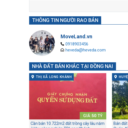
THÔNG TIN NGƯỜI RAO BÁN
MoveLand.vn
0918903456
heveda@heveda.com
NHÀ ĐẤT BÁN KHÁC TẠI ĐỒNG NAI
THỊ XÃ LONG KHÁNH
HUYỆ
GIÁ:
50
TỶ
Cần bán 10.722m2 đất trồng cây lâu năm
Bán đất